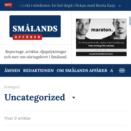
askiner direkt i telefonen. En hel depå i fickan med Renta Easy.
Velu
ANNONS
Reportage, artiklar, djupdykningar
och mer om näringslivet i Småland.
ÄMNEN
REDAKTIONEN
OM SMÅLANDS AFFÄRER
ANNONSE
Kategori
Uncategorized
Visar 0 artiklar