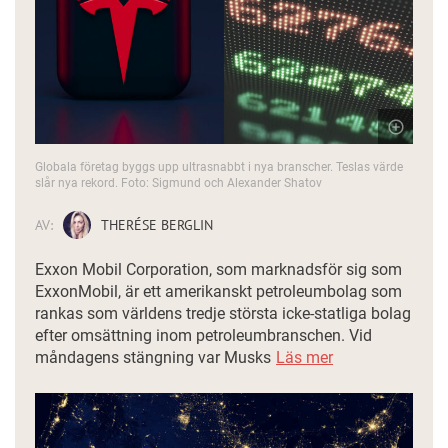
Globala företag byggs upp ultrasnabbt i nya branscher. Teslas värde
slår nya rekord. Foto: Sigmund och Alexander Shatov
AV:
THERÉSE BERGLIN
Exxon Mobil Corporation, som marknadsför sig som
ExxonMobil, är ett amerikanskt petroleumbolag som
rankas som världens tredje största icke-statliga bolag
efter omsättning inom petroleumbranschen. Vid
måndagens stängning var Musks
Läs mer