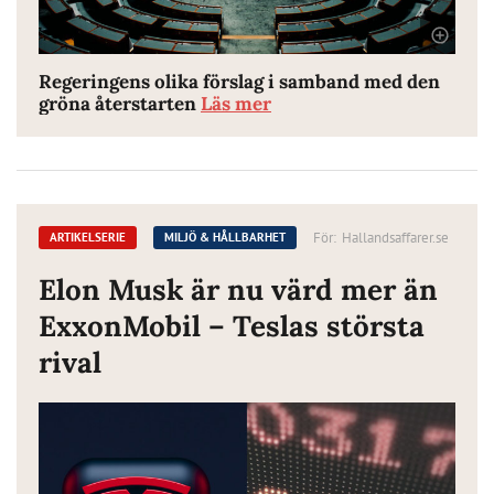
Regeringens olika förslag i samband med den
gröna återstarten
Läs mer
För:
Hallandsaffarer.se
ARTIKELSERIE
MILJÖ & HÅLLBARHET
Elon Musk är nu värd mer än
ExxonMobil – Teslas största
rival