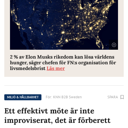
2 % av Elon Musks rikedom kan lösa världens
hunger, säger chefen för FN:s organisation för
livsmedelsbrist
Läs mer
För:
KNN B2B Sweden
SPARA
MILJÖ & HÅLLBARHET
Ett effektivt möte är inte
improviserat, det är förberett