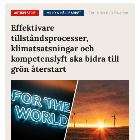
För:
KNN B2B Sweden
ARTIKELSERIE
MILJÖ & HÅLLBARHET
Effektivare
tillståndsprocesser,
klimatsatsningar och
kompetenslyft ska bidra till
grön återstart