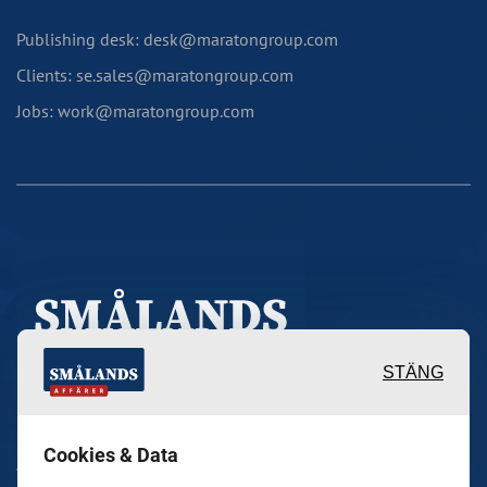
Publishing desk: desk@maratongroup.com
Clients: se.sales@maratongroup.com
Jobs: work@maratongroup.com
STÄNG
Inspirerande, engagerande och
Cookies & Data
värdefulla berättelser och