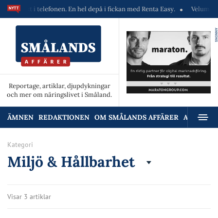
ekt i telefonen. En hel depå i fickan med Renta Easy.
Velumi erbjuder 
ANNONS
Reportage, artiklar, djupdykningar
och mer om näringslivet i Småland.
ÄMNEN
REDAKTIONEN
OM SMÅLANDS AFFÄRER
ANNONSE
Kategori
Miljö & Hållbarhet
Visar 3 artiklar