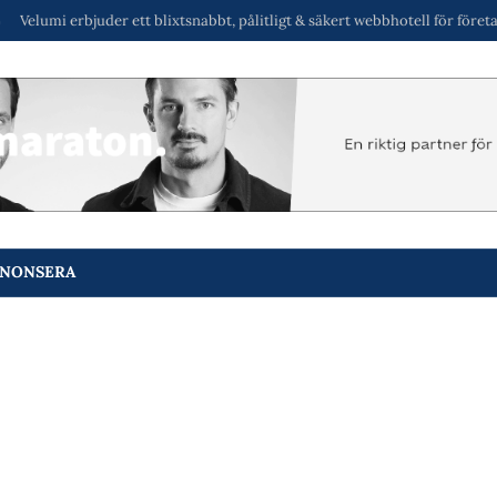
i erbjuder ett blixtsnabbt, pålitligt & säkert webbhotell för företag & byrå
NONSERA