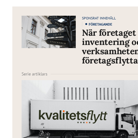
SPONSRAT INNEHÅLL
FÖRETAGANDE
När företaget 
inventering oc
verksamheten. 
företagsflytta
Serie artiklars