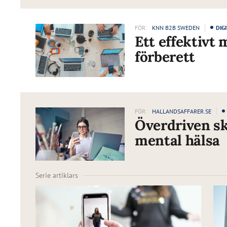
FÖR:
KNN B2B SWEDEN
DIG
Ett effektivt 
förberett
FÖR:
HALLANDSAFFARER.SE
Överdriven sk
mental hälsa
Serie artiklars