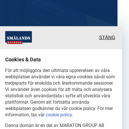
STÄNG
rande och värdefulla
Cookies & Data
rtage från och om det
För att möjliggöra den ultimata upplevelsen av våra
webbplatser använder vi våra egna cookies såväl som
ch dess aktörer samt en
tredjeparts för enskilda och återkommande sessioner.
Vi använder även cookies för att mäta och analysera
statistisk och användardata i syfte att utveckla våra
innehåll.
plattformar. Genom att fortsätta använda
webbplatsen godkänner du vår cookie policy. För mer
information, läs vår
cookie policy
.
Denna domän är en del av MARATON GROUP AB