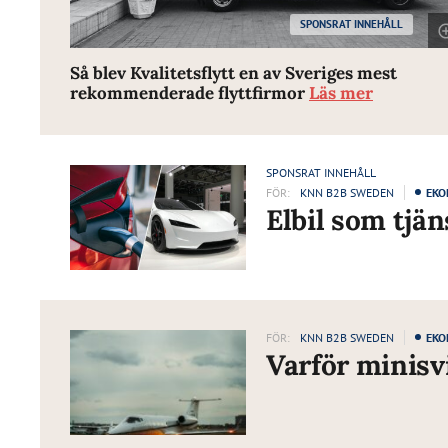
SPONSRAT INNEHÅLL
Så blev Kvalitetsflytt en av Sveriges mest
rekommenderade flyttfirmor
Läs mer
SPONSRAT INNEHÅLL
FÖR:
KNN B2B SWEDEN
EKO
Elbil som tjän
FÖR:
KNN B2B SWEDEN
EKO
Varför minisv