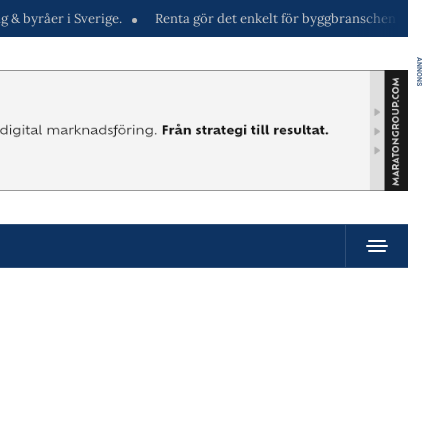
er i Sverige.
Renta gör det enkelt för byggbranschen att hyra maskiner
ANNONS