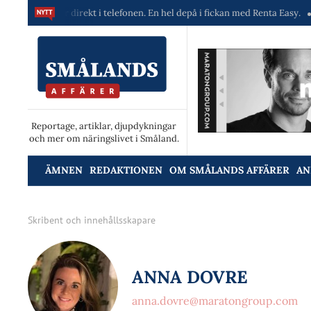
askiner direkt i telefonen. En hel depå i fickan med Renta Easy.
Velum
Reportage, artiklar, djupdykningar
och mer om näringslivet i Småland.
ÄMNEN
REDAKTIONEN
OM SMÅLANDS AFFÄRER
AN
Skribent och innehållsskapare
ANNA DOVRE
anna.dovre@maratongroup.com