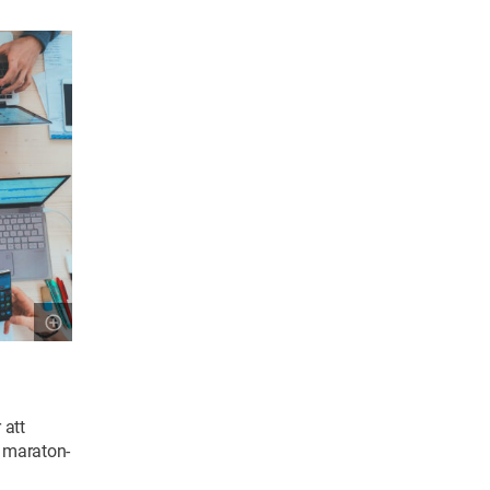
 att
r maraton-