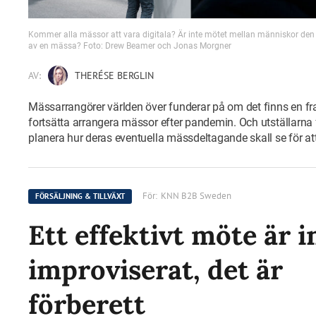
Kommer alla mässor att vara digitala? Är inte mötet mellan människor den 
av en mässa? Foto: Drew Beamer och Jonas Morgner
AV:
THERÉSE BERGLIN
Mässarrangörer världen över funderar på om det finns en fra
fortsätta arrangera mässor efter pandemin. Och utställarna 
planera hur deras eventuella mässdeltagande skall se för at
För:
KNN B2B Sweden
FÖRSÄLJNING & TILLVÄXT
Ett effektivt möte är i
improviserat, det är
förberett