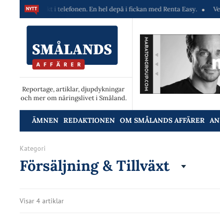
ekt i telefonen. En hel depå i fickan med Renta Easy.
Velumi erbjuder 
Reportage, artiklar, djupdykningar
och mer om näringslivet i Småland.
ÄMNEN
REDAKTIONEN
OM SMÅLANDS AFFÄRER
AN
Kategori
Försäljning & Tillväxt
Visar 4 artiklar