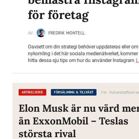
för företag
AV:
FREDRIK MONTELL
Oavsett om din strategi behöver uppdateras eller om
nykomling i det här sociala medienätverket, kommer 
hitta dessa sju tips om hur du använder Instagram
L
För:
Hallandsaffarer.s
ARTIKELSERIE
FÖRSÄLJNING & TILLVÄXT
Elon Musk är nu värd me
än ExxonMobil – Teslas
största rival