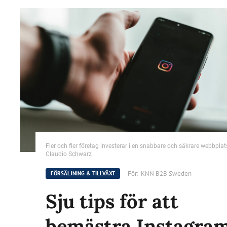
Fler och fler företag investerar i en snabbare och säkrare webbplat
Claudio Schwarz
För:
KNN B2B Sweden
FÖRSÄLJNING & TILLVÄXT
Sju tips för att
bemästra Instagra