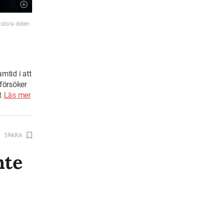
stora delen
mtid i att
försöker
t
Läs mer
SPARA
nte