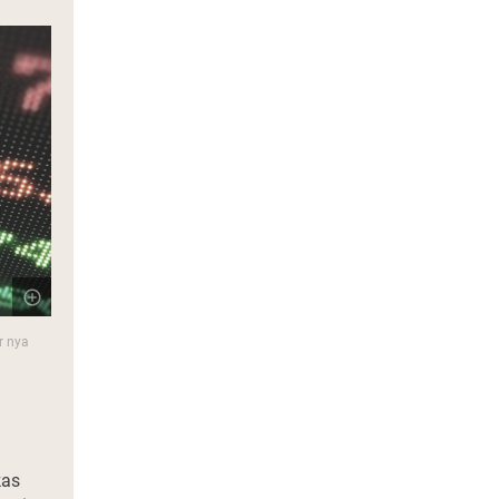
r nya
kas