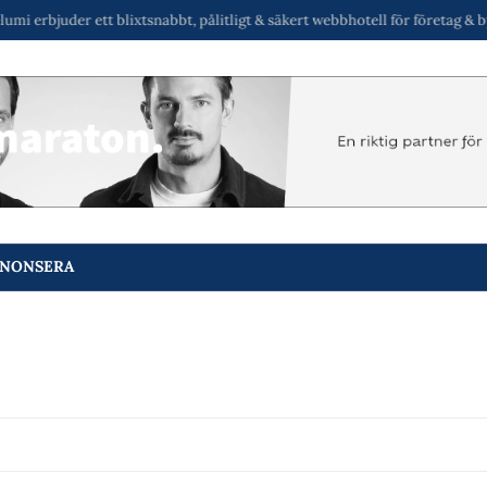
ett blixtsnabbt, pålitligt & säkert webbhotell för företag & byråer i Sverige
NONSERA