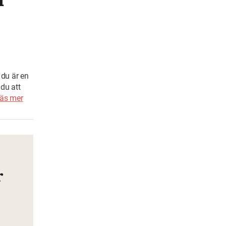
 du är en
du att
äs mer
e
r