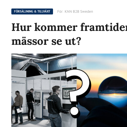
För:
KNN B2B Sweden
FÖRSÄLJNING & TILLVÄXT
Hur kommer framtide
mässor se ut?