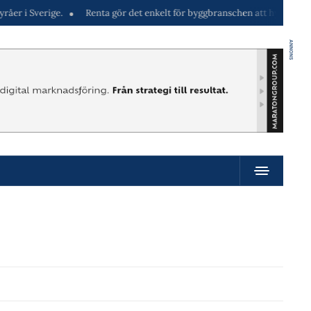
.
Renta gör det enkelt för byggbranschen att hyra maskiner direkt i t
ANNONS