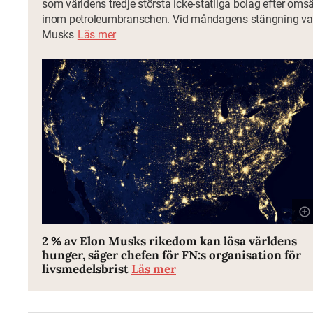
som världens tredje största icke-statliga bolag efter oms
inom petroleumbranschen. Vid måndagens stängning va
Musks
Läs mer
2 % av Elon Musks rikedom kan lösa världens
hunger, säger chefen för FN:s organisation för
livsmedelsbrist
Läs mer