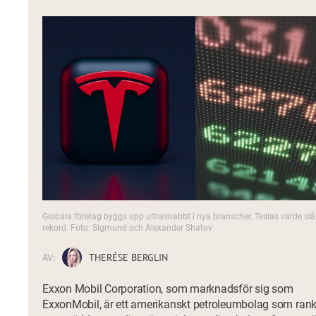
Globala företag byggs upp ultrasnabbt i nya branscher. Teslas värde slå
rekord. Foto: Sigmund och Alexander Shatov
AV:
THERÉSE BERGLIN
Exxon Mobil Corporation, som marknadsför sig som
ExxonMobil, är ett amerikanskt petroleumbolag som ran