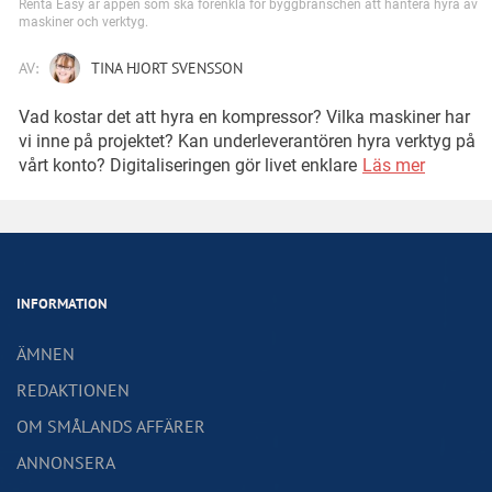
Renta Easy är appen som ska förenkla för byggbranschen att hantera hyra av
maskiner och verktyg.
AV:
TINA HJORT SVENSSON
Vad kostar det att hyra en kompressor? Vilka maskiner har
vi inne på projektet? Kan underleverantören hyra verktyg på
vårt konto? Digitaliseringen gör livet enklare
Läs mer
INFORMATION
ÄMNEN
REDAKTIONEN
OM SMÅLANDS AFFÄRER
ANNONSERA