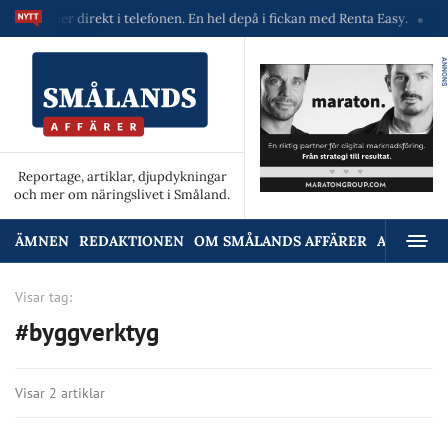
maskiner direkt i telefonen. En hel depå i fickan med Renta Easy.
Velu
ANNONS
Reportage, artiklar, djupdykningar
och mer om näringslivet i Småland.
ÄMNEN
REDAKTIONEN
OM SMÅLANDS AFFÄRER
ANNONSE
Visar tag:
#byggverktyg
Visar 2 artiklar