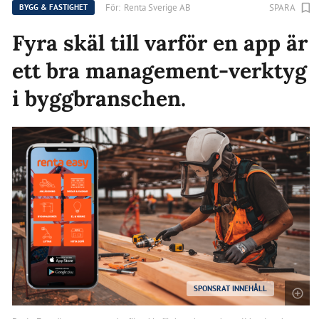
För:
Renta Sverige AB
SPARA
BYGG & FASTIGHET
Fyra skäl till varför en app är
ett bra management-verktyg
i byggbranschen.
SPONSRAT INNEHÅLL