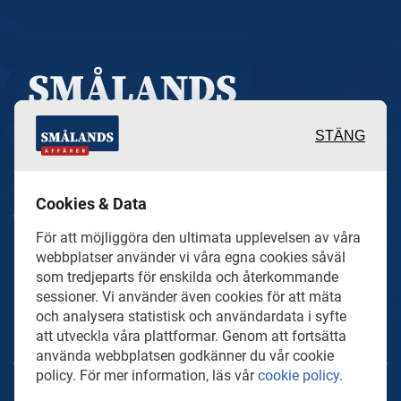
STÄNG
Inspirerande, engagerande och
Cookies & Data
värdefulla berättelser och
För att möjliggöra den ultimata upplevelsen av våra
reportage från och om det lokala
webbplatser använder vi våra egna cookies såväl
näringslivet och dess aktörer samt
som tredjeparts för enskilda och återkommande
sessioner. Vi använder även cookies för att mäta
en hel del annan läsvärt innehåll.
och analysera statistisk och användardata i syfte
att utveckla våra plattformar. Genom att fortsätta
använda webbplatsen godkänner du vår cookie
policy. För mer information, läs vår
cookie policy
.