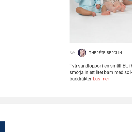
AV:
THERÉSE BERGLIN
Två sandloppor i en smäll Ett f
smörja in ett litet barn med so
baddräkter
Läs mer