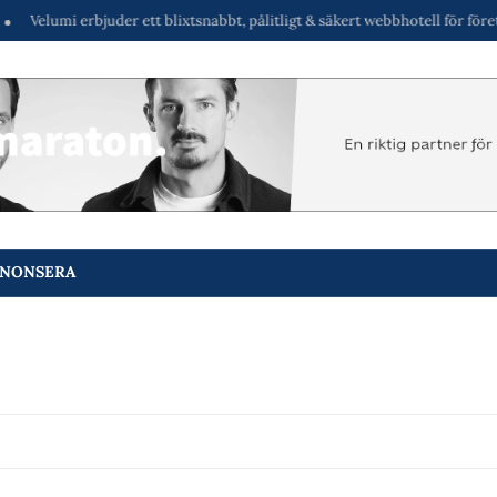
i erbjuder ett blixtsnabbt, pålitligt & säkert webbhotell för företag & byrå
NONSERA