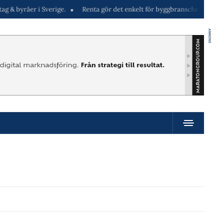
er i Sverige.
Renta gör det enkelt för byggbranschen att hyra maskiner
ANNONS