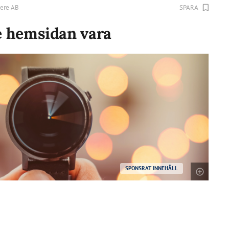
ere AB
SPARA
e hemsidan vara
SPONSRAT INNEHÅLL