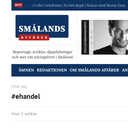
askiner direkt i telefonen. En hel depå i fickan med Renta Easy.
Velum
Reportage, artiklar, djupdykningar
och mer om näringslivet i Småland.
ÄMNEN
REDAKTIONEN
OM SMÅLANDS AFFÄRER
AN
Visar tag:
#ehandel
Visar 5 artiklar