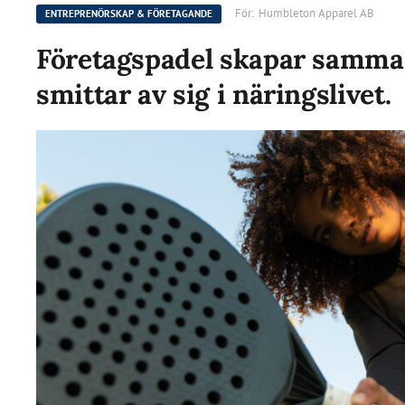
För:
Humbleton Apparel AB
ENTREPRENÖRSKAP & FÖRETAGANDE
Företagspadel skapar samma
smittar av sig i näringslivet.