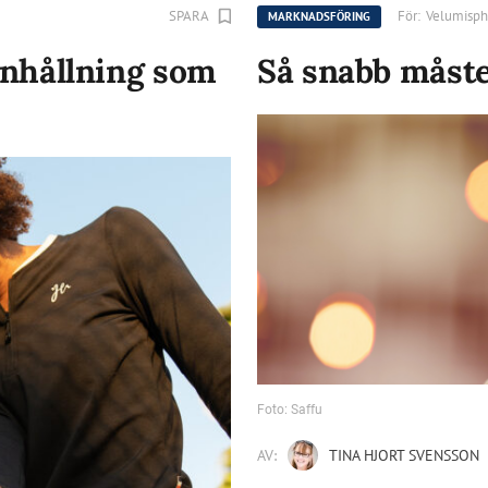
SPARA
För:
Velumisph
MARKNADSFÖRING
nhållning som
Så snabb måst
Foto: Saffu
AV:
TINA HJORT SVENSSON