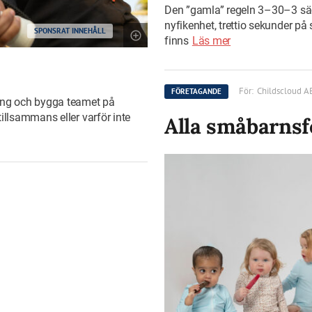
Den ”gamla” regeln 3–30–3 säg
nyfikenhet, trettio sekunder på
SPONSRAT INNEHÅLL
finns
Läs mer
För:
Childscloud A
FÖRETAGANDE
ning och bygga teamet på
illsammans eller varför inte
Alla småbarnsf