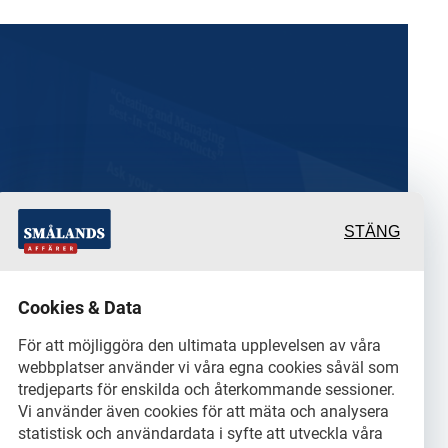
STÄNG
rande och värdefulla
Cookies & Data
rtage från och om det
För att möjliggöra den ultimata upplevelsen av våra
webbplatser använder vi våra egna cookies såväl som
ch dess aktörer samt en
tredjeparts för enskilda och återkommande sessioner.
Vi använder även cookies för att mäta och analysera
statistisk och användardata i syfte att utveckla våra