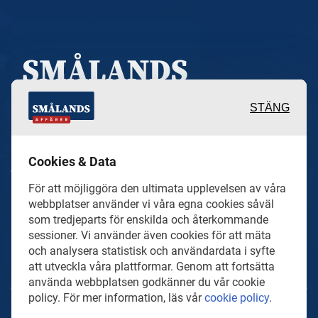
STÄNG
Inspirerande, engagerande och
Cookies & Data
värdefulla berättelser och
För att möjliggöra den ultimata upplevelsen av våra
reportage från och om det lokala
webbplatser använder vi våra egna cookies såväl
näringslivet och dess aktörer samt
som tredjeparts för enskilda och återkommande
sessioner. Vi använder även cookies för att mäta
en hel del annan läsvärt innehåll.
och analysera statistisk och användardata i syfte
att utveckla våra plattformar. Genom att fortsätta
använda webbplatsen godkänner du vår cookie
policy. För mer information, läs vår
cookie policy
.