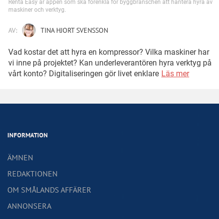
Renta Easy är appen som ska förenkla för byggbranschen att hantera hyra av
maskiner och verktyg.
AV:
TINA HJORT SVENSSON
Vad kostar det att hyra en kompressor? Vilka maskiner har
vi inne på projektet? Kan underleverantören hyra verktyg på
vårt konto? Digitaliseringen gör livet enklare
Läs mer
INFORMATION
ÄMNEN
REDAKTIONEN
OM SMÅLANDS AFFÄRER
ANNONSERA