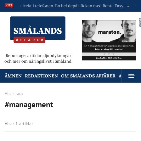
skiner direkt i telefonen. En hel depå i fickan med Renta Easy.
Velumi
ANNONS
Reportage, artiklar, djupdykningar
och mer om näringslivet i Småland.
ÄMNEN
REDAKTIONEN
OM SMÅLANDS AFFÄRER
ANNONSE
Visar tag:
#management
Visar 1 artiklar