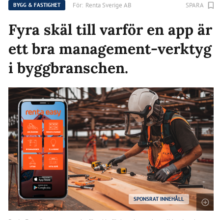
För:
Renta Sverige AB
SPARA
BYGG & FASTIGHET
Fyra skäl till varför en app är
ett bra management-verktyg
i byggbranschen.
SPONSRAT INNEHÅLL