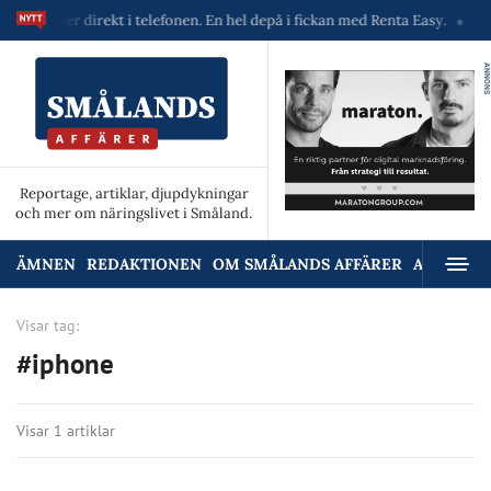
maskiner direkt i telefonen. En hel depå i fickan med Renta Easy.
Velu
ANNONS
Reportage, artiklar, djupdykningar
och mer om näringslivet i Småland.
ÄMNEN
REDAKTIONEN
OM SMÅLANDS AFFÄRER
ANNONSE
Visar tag:
#iphone
Visar 1 artiklar