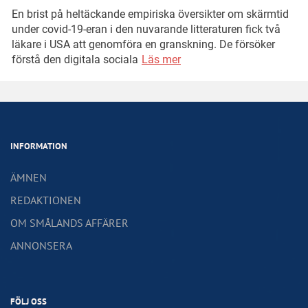
En brist på heltäckande empiriska översikter om skärmtid
under covid-19-eran i den nuvarande litteraturen fick två
läkare i USA att genomföra en granskning. De försöker
förstå den digitala sociala
Läs mer
INFORMATION
ÄMNEN
REDAKTIONEN
OM SMÅLANDS AFFÄRER
ANNONSERA
FÖLJ OSS