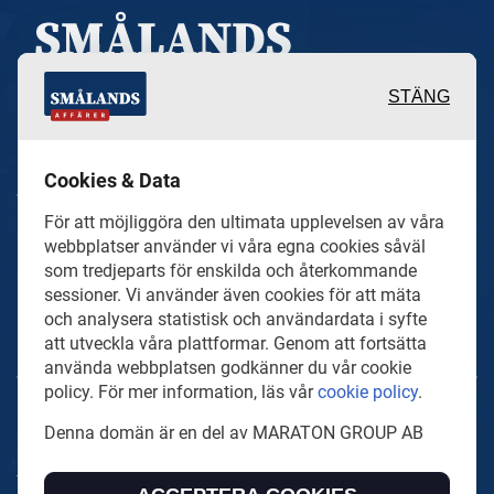
STÄNG
Inspirerande, engagerande och
Cookies & Data
värdefulla berättelser och
För att möjliggöra den ultimata upplevelsen av våra
reportage från och om det lokala
webbplatser använder vi våra egna cookies såväl
näringslivet och dess aktörer samt
som tredjeparts för enskilda och återkommande
sessioner. Vi använder även cookies för att mäta
en hel del annan läsvärt innehåll.
och analysera statistisk och användardata i syfte
att utveckla våra plattformar. Genom att fortsätta
använda webbplatsen godkänner du vår cookie
policy. För mer information, läs vår
cookie policy
.
SmalandsAffarer.se är en del av mediakoncernen MARATON
Denna domän är en del av MARATON GROUP AB
GROUP AB som äger och förvaltar digitala
tidningsvarumärken i Europa.