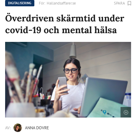
För:
Hallandsaffarer.se
SPARA
DIGITALISERING
Överdriven skärmtid under
covid-19 och mental hälsa
AV:
ANNA DOVRE